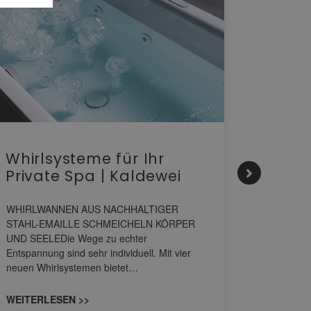
Whirlsysteme für Ihr
Gesta
Private Spa | Kaldewei
alltä
HANS
WHIRLWANNEN AUS NACHHALTIGER
STAHL-EMAILLE SCHMEICHELN KÖRPER
Stil für 
UND SEELEDie Wege zu echter
HANSAGENE
Entspannung sind sehr individuell. Mit vier
von Wascht
neuen Whirlsystemen bietet…
unterschi
konzipiert
WEITERLESEN >>