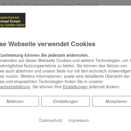
dig um die Koordination mit anderen Gewerken
nstallieren alle Komponenten
rgfältige und termingerechte Ausführung aller Arbeiten verlass
se Webseite verwendet Cookies
ne erste, unverbindliche Beratung – unsere Experte
Zustimmung können Sie jederzeit widerrufen.
erwenden auf dieser Webseite Cookies und weitere Technologien, um 
estmögliches Nutzungserlebnis zu bieten. Sie können das Setzen von
es auch ablehnen und unsere Seite nur mit den technisch notwendige
es nutzen. Weitere Informationen, sowie eine detaillierte Übersicht der
es und eingesetzten Technologien finden Sie in unserer
schutzerklärung
. Sie können Ihre
Einstellungen
jederzeit ändern.
Ablehnen
Ablehnen
Einstellungen
Akzeptieren
Datenschutz
Impressum