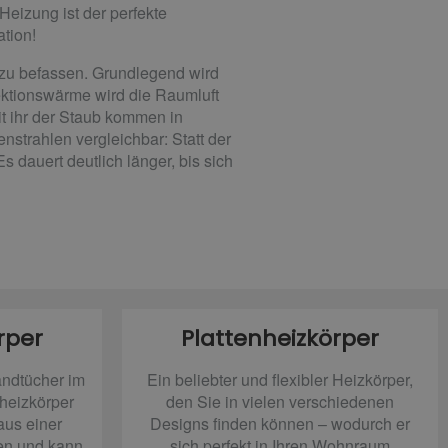
eizung ist der perfekte
ation!
 zu befassen. Grundlegend wird
ktionswärme wird die Raumluft
it ihr der Staub kommen in
strahlen vergleichbar: Statt der
 dauert deutlich länger, bis sich
rper
Plattenheizkörper
ndtücher im
Ein beliebter und flexibler Heizkörper,
heizkörper
den Sie in vielen verschiedenen
 aus einer
Designs finden können – wodurch er
en und kann
sich perfekt in Ihren Wohnraum