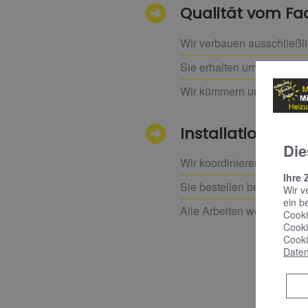
Qualität vom F
Wir verbauen ausschließl
Sie erhalten umfassende 
Wir kümmern uns um Instal
Installation und
Die
Wir koordinieren alle bete
Ihre 
Sie bestellen bei uns, wir 
Wir v
ein b
Alle Arbeiten werden sorgf
Cooki
Cooki
Cooki
Daten