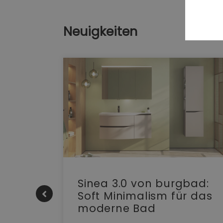
Neuigkeiten
e |
Sinea 3.0 von burgbad:
Soft Minimalism für das
moderne Bad
nskomfort