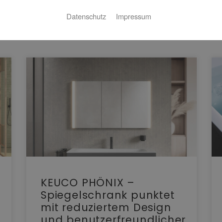
Datenschutz
Impressum
KEUCO PHÖNIX –
Spiegelschrank punktet
mit reduziertem Design
und benutzerfreundlicher