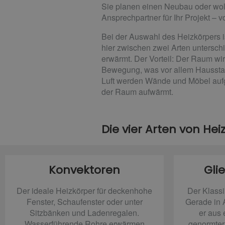
Sie planen einen Neubau oder woll
Ansprechpartner für Ihr Projekt – v
Bei der Auswahl des Heizkörpers i
hier zwischen zwei Arten untersc
erwärmt. Der Vorteil: Der Raum wir
Bewegung, was vor allem Hausstaub
Luft werden Wände und Möbel aufge
der Raum aufwärmt.
Die vier Arten von He
Konvektoren
Gli
Der ideale Heizkörper für deckenhohe
Der Klassi
Fenster, Schaufenster oder unter
Gerade in A
Sitzbänken und Ladenregalen.
er aus 
Wasserführende Rohre erwärmen
genormter