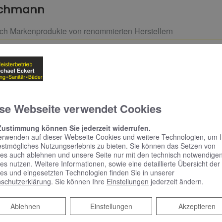
achmann
ich Markenprodukte von renommierten Herstellern
Service- und Garantieleistungen
lation, Wartung und Instandhaltung
 Service vom Profi
se Webseite verwendet Cookies
iligten Gewerke für Sie
Zustimmung können Sie jederzeit widerrufen.
liefern und installieren – alles aus einer Hand
erwenden auf dieser Webseite Cookies und weitere Technologien, um 
estmögliches Nutzungserlebnis zu bieten. Sie können das Setzen von
ältig und termingerecht ausgeführt
es auch ablehnen und unsere Seite nur mit den technisch notwendige
es nutzen. Weitere Informationen, sowie eine detaillierte Übersicht der
es und eingesetzten Technologien finden Sie in unserer
schutzerklärung
. Sie können Ihre
Einstellungen
jederzeit ändern.
Ablehnen
Ablehnen
Einstellungen
Akzeptieren