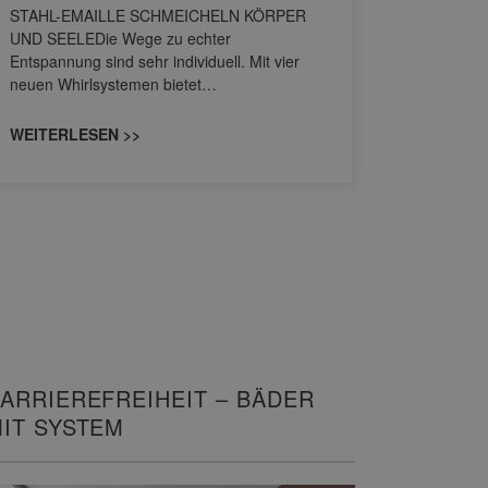
STAHL-EMAILLE SCHMEICHELN KÖRPER
Stil für 
UND SEELEDie Wege zu echter
HANSAGENE
Entspannung sind sehr individuell. Mit vier
von Wascht
neuen Whirlsystemen bietet…
unterschi
konzipiert
WEITERLESEN >>
WEITERL
ARRIEREFREIHEIT – BÄDER
IT SYSTEM