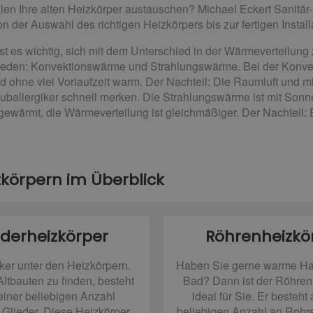
en Ihre alten Heizkörper austauschen? Michael Eckert Sanitär-H
on der Auswahl des richtigen Heizkörpers bis zur fertigen Install
st es wichtig, sich mit dem Unterschied in der Wärmeverteilung
hieden: Konvektionswärme und Strahlungswärme. Bei der Konve
d ohne viel Vorlaufzeit warm. Der Nachteil: Die Raumluft und m
allergiker schnell merken. Die Strahlungswärme ist mit Sonnen
wärmt, die Wärmeverteilung ist gleichmäßiger. Der Nachteil: Es
izkörpern im Überblick
ederheizkörper
Röhrenheizkö
ker unter den Heizkörpern.
Haben Sie gerne warme Ha
ltbauten zu finden, besteht
Bad? Dann ist der Röhren
einer beliebigen Anzahl
ideal für Sie. Er besteht
 Glieder. Diese Heizkörper
beliebigen Anzahl an Rohr